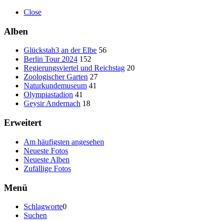
Close
Alben
Glückstah3 an der Elbe
56
Berlin Tour 2024
152
Regierungsviertel und Reichstag
20
Zoologischer Garten
27
Naturkundemuseum
41
Olympiastadion
41
Geysir Andernach
18
Erweitert
Am häufigsten angesehen
Neueste Fotos
Neueste Alben
Zufällige Fotos
Menü
Schlagworte
0
Suchen