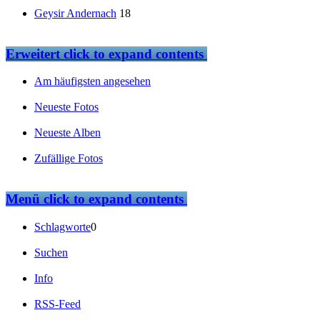
Geysir Andernach
18
Erweitert
click to expand contents
Am häufigsten angesehen
Neueste Fotos
Neueste Alben
Zufällige Fotos
Menü
click to expand contents
Schlagworte
0
Suchen
Info
RSS-Feed