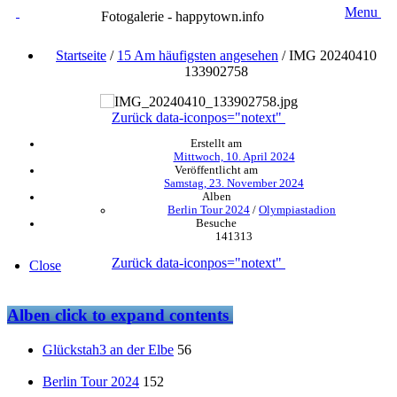
Menu
Fotogalerie - happytown.info
Startseite
/
15 Am häufigsten angesehen
/
IMG 20240410
133902758
Zurück
data-iconpos="notext"
Erstellt am
Mittwoch, 10. April 2024
Veröffentlicht am
Samstag, 23. November 2024
Alben
Berlin Tour 2024
/
Olympiastadion
Besuche
141313
Zurück
data-iconpos="notext"
Close
Alben
click to expand contents
Glückstah3 an der Elbe
56
Berlin Tour 2024
152