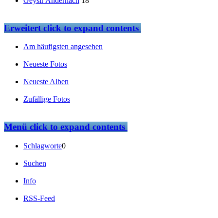
Geysir Andernach
18
Erweitert
click to expand contents
Am häufigsten angesehen
Neueste Fotos
Neueste Alben
Zufällige Fotos
Menü
click to expand contents
Schlagworte
0
Suchen
Info
RSS-Feed