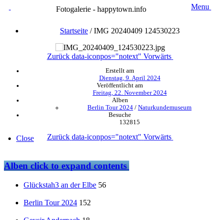
Menu
Fotogalerie - happytown.info
Startseite
/
IMG 20240409 124530223
Zurück
data-iconpos="notext"
Vorwärts
Erstellt am
Dienstag, 9. April 2024
Veröffentlicht am
Freitag, 22. November 2024
Alben
Berlin Tour 2024
/
Naturkundemuseum
Besuche
132815
Zurück
data-iconpos="notext"
Vorwärts
Close
Alben
click to expand contents
Glückstah3 an der Elbe
56
Berlin Tour 2024
152