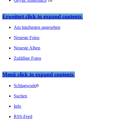
Geysir Andernach
18
Erweitert
click to expand contents
Am häufigsten angesehen
Neueste Fotos
Neueste Alben
Zufällige Fotos
Menü
click to expand contents
Schlagworte
0
Suchen
Info
RSS-Feed