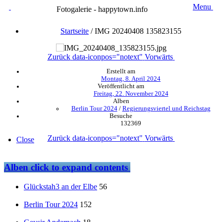
Menu
Fotogalerie - happytown.info
Startseite
/
IMG 20240408 135823155
Zurück
data-iconpos="notext"
Vorwärts
Erstellt am
Montag, 8. April 2024
Veröffentlicht am
Freitag, 22. November 2024
Alben
Berlin Tour 2024
/
Regierungsviertel und Reichstag
Besuche
132369
Zurück
data-iconpos="notext"
Vorwärts
Close
Alben
click to expand contents
Glückstah3 an der Elbe
56
Berlin Tour 2024
152