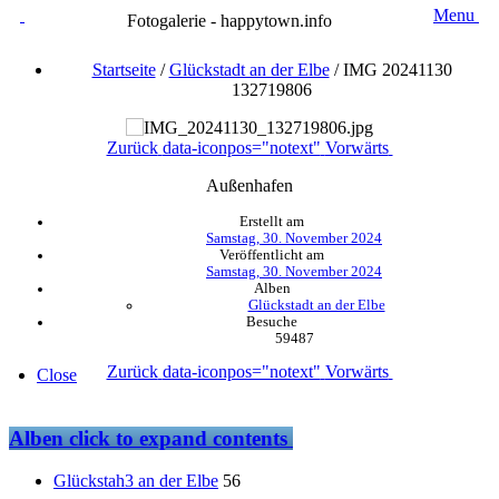
Menu
Fotogalerie - happytown.info
Startseite
/
Glückstadt an der Elbe
/
IMG 20241130
132719806
Zurück
data-iconpos="notext"
Vorwärts
Außenhafen
Erstellt am
Samstag, 30. November 2024
Veröffentlicht am
Samstag, 30. November 2024
Alben
Glückstadt an der Elbe
Besuche
59487
Zurück
data-iconpos="notext"
Vorwärts
Close
Alben
click to expand contents
Glückstah3 an der Elbe
56