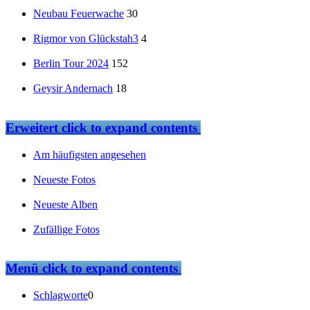
Neubau Feuerwache
30
Rigmor von Glückstah3
4
Berlin Tour 2024
152
Geysir Andernach
18
Erweitert
click to expand contents
Am häufigsten angesehen
Neueste Fotos
Neueste Alben
Zufällige Fotos
Menü
click to expand contents
Schlagworte
0