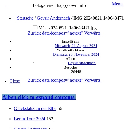
Menu
Fotogalerie - happytown.info
Startseite
/
Geysir Andernach
/
IMG 20240821 140643471
Zurück
data-iconpos="notext"
Vorwärts
Erstellt am
Mittwoch, 21. August 2024
Veröffentlicht am
Dienstag, 26. November 2024
Alben
Geysir Andernach
Besuche
26448
Zurück
data-iconpos="notext"
Vorwärts
Close
Alben
click to expand contents
Glückstah3 an der Elbe
56
Berlin Tour 2024
152