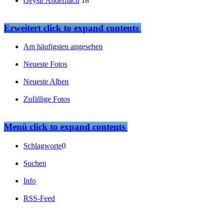
Geysir Andernach
18
Erweitert
click to expand contents
Am häufigsten angesehen
Neueste Fotos
Neueste Alben
Zufällige Fotos
Menü
click to expand contents
Schlagworte
0
Suchen
Info
RSS-Feed