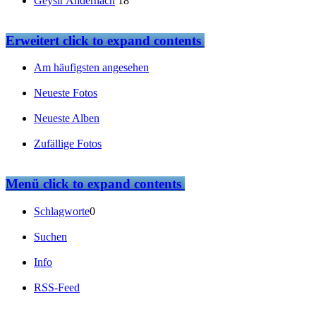
Geysir Andernach
18
Erweitert
click to expand contents
Am häufigsten angesehen
Neueste Fotos
Neueste Alben
Zufällige Fotos
Menü
click to expand contents
Schlagworte
0
Suchen
Info
RSS-Feed