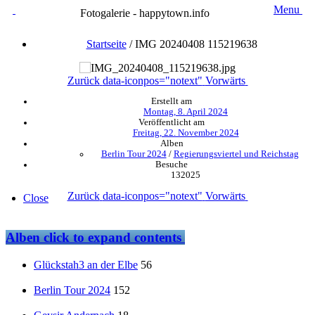
Menu
Fotogalerie - happytown.info
Startseite
/
IMG 20240408 115219638
Zurück
data-iconpos="notext"
Vorwärts
Erstellt am
Montag, 8. April 2024
Veröffentlicht am
Freitag, 22. November 2024
Alben
Berlin Tour 2024
/
Regierungsviertel und Reichstag
Besuche
132025
Zurück
data-iconpos="notext"
Vorwärts
Close
Alben
click to expand contents
Glückstah3 an der Elbe
56
Berlin Tour 2024
152